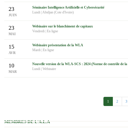
Séminaire Intelligence Artificielle et Cybersécurité
23
Lundi
|
Abidjan (Cote d'Ivoire)
JUIN
Webinaire sur le blanchiment de capitaux
23
Vendredi
|
En ligne
MAI
Webinaire présentation de la WLA
15
Mardi
|
En ligne
AVR
Nouvelle version de la WLA-SCS : 2024 (Norme de contrôle de la
10
Lundi
|
Webinaire
MAR
1
2
3
MEMBRES DE L'A.L.A