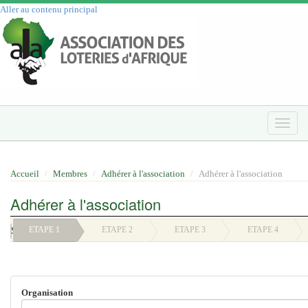
Aller au contenu principal
Toggle
naviga
Accueil
Membres
Adhérer à l'association
Adhérer à l'association
Adhérer à l'association
Suivant
ETAPE 1
ETAPE 2
ETAPE 3
ETAPE 4
Organisation