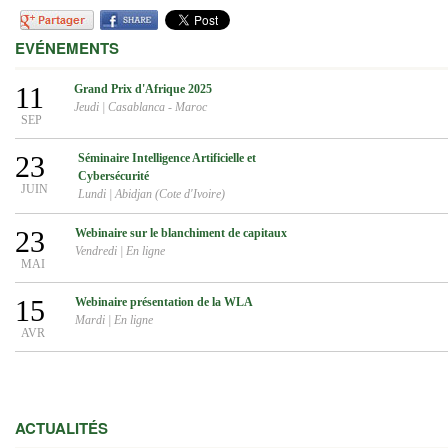
EVÉNEMENTS
11
Grand Prix d'Afrique 2025
Jeudi
|
Casablanca - Maroc
SEP
23
Séminaire Intelligence Artificielle et
Cybersécurité
JUIN
Lundi
|
Abidjan (Cote d'Ivoire)
23
Webinaire sur le blanchiment de capitaux
Vendredi
|
En ligne
MAI
15
Webinaire présentation de la WLA
Mardi
|
En ligne
AVR
ACTUALITÉS