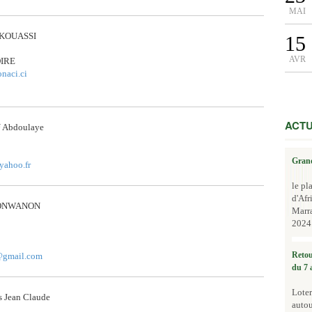
MAI
e KOUASSI
15
AVR
OIRE
naci.ci
ACTU
Abdoulaye
Grand
ahoo.fr
le pl
d'Afr
NONWANON
Marr
2024.
Retou
gmail.com
du 7 
Loter
s Jean Claude
autou