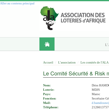
Aller au contenu principal
L
Accueil
L’association
Les comités de l'ALA
Le Comité Sécurité & Risk
Nom:
Driss HAM
Loterie:
MDJS
Pays:
Maroc
Fonction:
Secrétaire Gé
Mail:
d.hamdoune
Téléphone:
2126613757