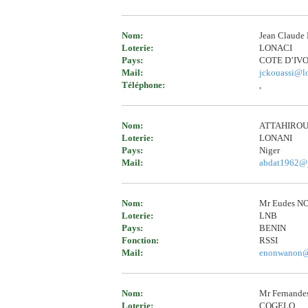
Nom:
Jean Claud
Loterie:
LONACI
Pays:
COTE D’IV
Mail:
jckouassi@lo
Téléphone:
,
Nom:
ATTAHIROU 
Loterie:
LONANI
Pays:
Niger
Mail:
abdat1962@y
Nom:
Mr Eudes 
Loterie:
LNB
Pays:
BENIN
Fonction:
RSSI
Mail:
enonwanon@
Nom:
Mr Fernande
Loterie:
COGELO