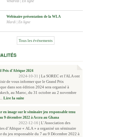
Vendredi
|
En ligne
Webinaire présentation de la WLA
Mardi
|
En ligne
Tous les événements
ALITÉS
 Prix d'Afrique 2024
2024-10-31
|
La SOREC et l'ALA ont
aisir de vous informer que le Grand Prix
ique dans son édition 2024 sera organisé à
akech, au Maroc, du 31 octobre au 2 novembre
..
Lire la suite
r en image sur le séminaire jeu responsable tenu
au 9 décembre 2022 à Accra au Ghana
2022-12-16
|
L’Association des
ies d’Afrique « ALA » a organisé un séminaire
r du jeu responsable du 7 au 9 Décembre 2022 à