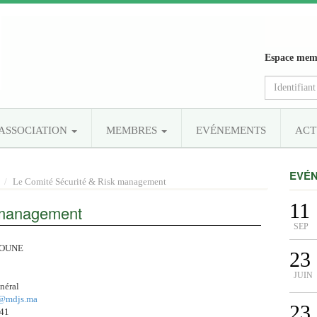
Espace mem
’ASSOCIATION
MEMBRES
EVÉNEMENTS
ACT
EVÉ
Le Comité Sécurité & Risk management
11
 management
SEP
DOUNE
23
JUIN
néral
@mdjs.ma
23
41