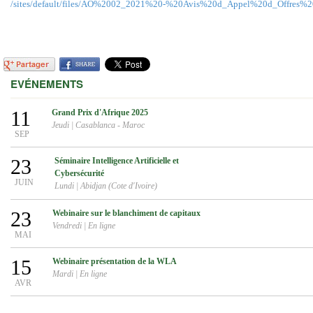
/sites/default/files/AO%2002_2021%20-%20Avis%20d_Appel%20d_Offres%
EVÉNEMENTS
11
Grand Prix d'Afrique 2025
Jeudi
|
Casablanca - Maroc
SEP
23
Séminaire Intelligence Artificielle et
Cybersécurité
JUIN
Lundi
|
Abidjan (Cote d'Ivoire)
23
Webinaire sur le blanchiment de capitaux
Vendredi
|
En ligne
MAI
15
Webinaire présentation de la WLA
Mardi
|
En ligne
AVR