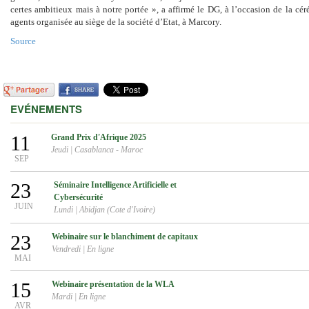
certes ambitieux mais à notre portée », a affirmé le DG, à l’occasion de la cé
agents organisée au siège de la société d’Etat, à Marcory.
Source
EVÉNEMENTS
11
Grand Prix d'Afrique 2025
Jeudi
|
Casablanca - Maroc
SEP
23
Séminaire Intelligence Artificielle et
Cybersécurité
JUIN
Lundi
|
Abidjan (Cote d'Ivoire)
23
Webinaire sur le blanchiment de capitaux
Vendredi
|
En ligne
MAI
15
Webinaire présentation de la WLA
Mardi
|
En ligne
AVR