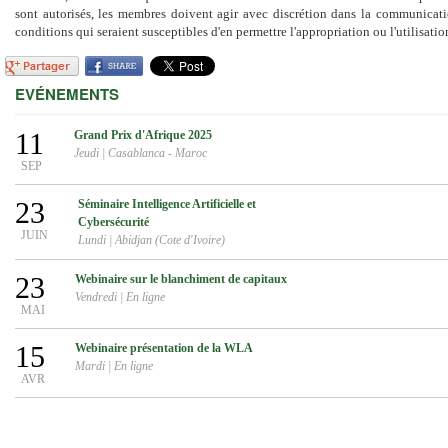
sont autorisés, les membres doivent agir avec discrétion dans la communicati
conditions qui seraient susceptibles d'en permettre l'appropriation ou l'utilisation
EVÉNEMENTS
11
Grand Prix d'Afrique 2025
Jeudi
|
Casablanca - Maroc
SEP
23
Séminaire Intelligence Artificielle et
Cybersécurité
JUIN
Lundi
|
Abidjan (Cote d'Ivoire)
23
Webinaire sur le blanchiment de capitaux
Vendredi
|
En ligne
MAI
15
Webinaire présentation de la WLA
Mardi
|
En ligne
AVR