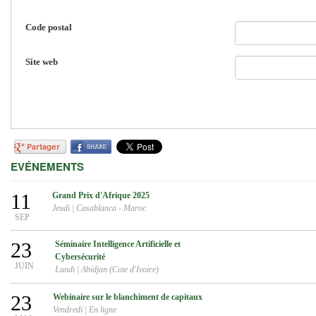
Code postal
Site web
EVÉNEMENTS
11
Grand Prix d'Afrique 2025
Jeudi
|
Casablanca - Maroc
SEP
23
Séminaire Intelligence Artificielle et
Cybersécurité
JUIN
Lundi
|
Abidjan (Cote d'Ivoire)
23
Webinaire sur le blanchiment de capitaux
Vendredi
|
En ligne