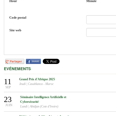
Hour
Minute
Code postal
Site web
EVÉNEMENTS
11
Grand Prix d'Afrique 2025
Jeudi
|
Casablanca - Maroc
SEP
23
Séminaire Intelligence Artificielle et
Cybersécurité
JUIN
Lundi
|
Abidjan (Cote d'Ivoire)