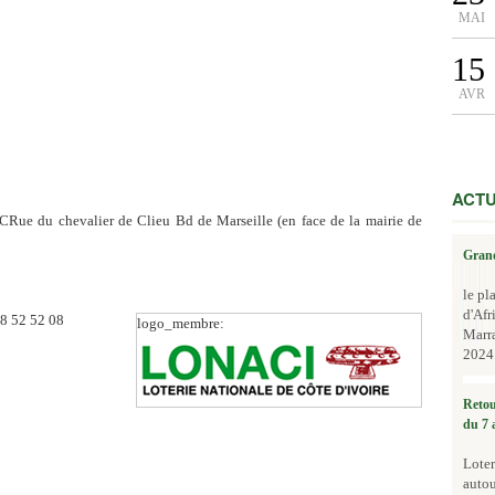
MAI
15
AVR
ACTU
 du chevalier de Clieu Bd de Marseille (en face de la mairie de
Grand
le pl
d'Afr
08 52 52 08
logo_membre:
Marr
2024.
Retou
du 7 
Loter
autou