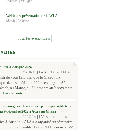
Vendredi
|
En ligne
Webinaire présentation de la WLA
Mardi
|
En ligne
Tous les événements
ALITÉS
 Prix d'Afrique 2024
2024-10-31
|
La SOREC et l'ALA ont
aisir de vous informer que le Grand Prix
ique dans son édition 2024 sera organisé à
akech, au Maroc, du 31 octobre au 2 novembre
..
Lire la suite
r en image sur le séminaire jeu responsable tenu
au 9 décembre 2022 à Accra au Ghana
2022-12-16
|
L’Association des
ies d’Afrique « ALA » a organisé un séminaire
r du jeu responsable du 7 au 9 Décembre 2022 à