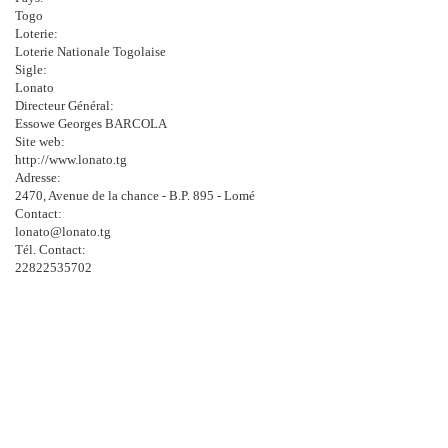
Togo
Loterie:
Loterie Nationale Togolaise
Sigle:
Lonato
Directeur Général:
Essowe Georges BARCOLA
Site web:
http://www.lonato.tg
Adresse:
2470, Avenue de la chance - B.P. 895 - Lomé
Contact:
lonato@lonato.tg
Tél. Contact:
22822535702