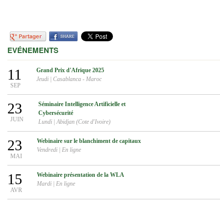
EVÉNEMENTS
11
Grand Prix d'Afrique 2025
Jeudi
|
Casablanca - Maroc
SEP
23
Séminaire Intelligence Artificielle et
Cybersécurité
JUIN
Lundi
|
Abidjan (Cote d'Ivoire)
23
Webinaire sur le blanchiment de capitaux
Vendredi
|
En ligne
MAI
15
Webinaire présentation de la WLA
Mardi
|
En ligne
AVR