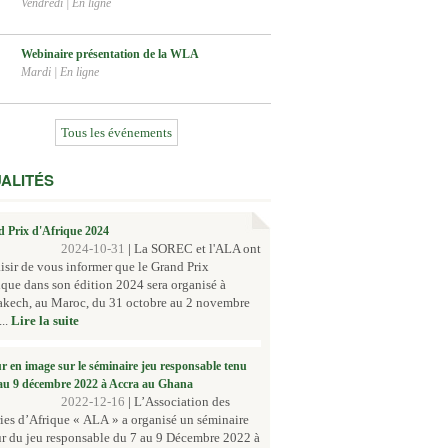
Vendredi
|
En ligne
Webinaire présentation de la WLA
Mardi
|
En ligne
Tous les événements
ALITÉS
 Prix d'Afrique 2024
2024-10-31
|
La SOREC et l'ALA ont
aisir de vous informer que le Grand Prix
ique dans son édition 2024 sera organisé à
akech, au Maroc, du 31 octobre au 2 novembre
..
Lire la suite
r en image sur le séminaire jeu responsable tenu
au 9 décembre 2022 à Accra au Ghana
2022-12-16
|
L’Association des
ies d’Afrique « ALA » a organisé un séminaire
r du jeu responsable du 7 au 9 Décembre 2022 à