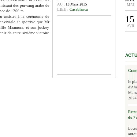
AU :
13 Mars 2015
MAI
unissant des pur-sang arabe de
LIEU :
Casablanca
tance de 1200 m.
15
u assister à la cérémonie de
onviviale et sportive que Mr
AVR
alile Maamora, et son jockey
nir de cette sixième victoire
ACTU
Grand
le pl
d'Afr
Marr
2024.
Retou
du 7 
Loter
autou