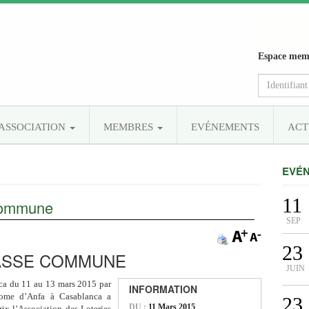
Espace mem
’ASSOCIATION
MEMBRES
EVÉNEMENTS
ACT
EVÉ
11
commune
SEP
23
MASSE COMMUNE
JUIN
ca du 11 au 13 mars 2015 par
INFORMATION
drome d’Anfa à Casablanca a
23
DU :
11 Mars 2015
ix l’Association des Loteries