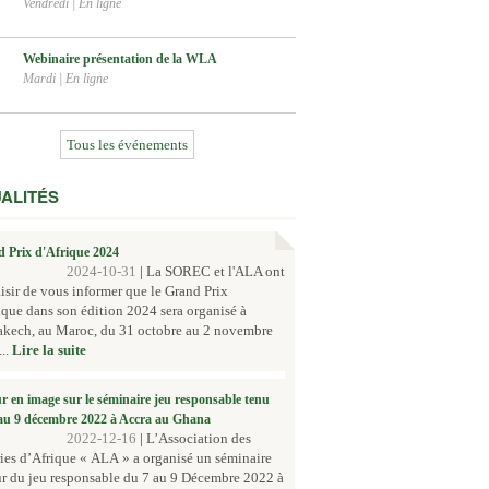
Vendredi
|
En ligne
Webinaire présentation de la WLA
Mardi
|
En ligne
Tous les événements
ALITÉS
 Prix d'Afrique 2024
2024-10-31
|
La SOREC et l'ALA ont
aisir de vous informer que le Grand Prix
ique dans son édition 2024 sera organisé à
akech, au Maroc, du 31 octobre au 2 novembre
..
Lire la suite
r en image sur le séminaire jeu responsable tenu
au 9 décembre 2022 à Accra au Ghana
2022-12-16
|
L’Association des
ies d’Afrique « ALA » a organisé un séminaire
r du jeu responsable du 7 au 9 Décembre 2022 à