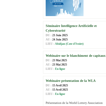
Séminaire Intelligence Artificielle et
Cybersécurité
DU :
23 Juin 2025
AU :
24 Juin 2025
LIEU :
Abidjan (Cote d'Ivoire)
Webinaire sur le blanchiment de capitaux
DU :
23 Mai 2025
AU :
23 Mai 2025
LIEU :
En ligne
Webinaire présentation de la WLA
DU :
15 Avril 2025
AU :
15 Avril 2025
LIEU :
En ligne
Présentation de la World Lottery Association