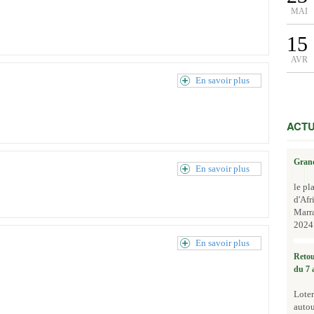
MAI
15
AVR
En savoir plus
ACTU
Grand
En savoir plus
le pl
d'Afr
Marr
2024.
En savoir plus
Retou
du 7 
Loter
autou