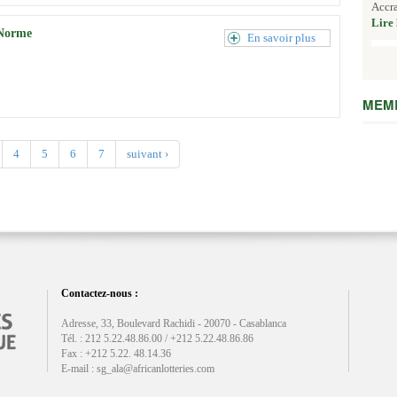
Accra
Lire 
(Norme
En savoir plus
MEMB
4
5
6
7
suivant ›
Contactez-nous :
Adresse, 33, Boulevard Rachidi - 20070 - Casablanca
Tél. : 212 5.22.48.86.00 / +212 5.22.48.86.86
Fax : +212 5.22. 48.14.36
E-mail : sg_ala@africanlotteries.com