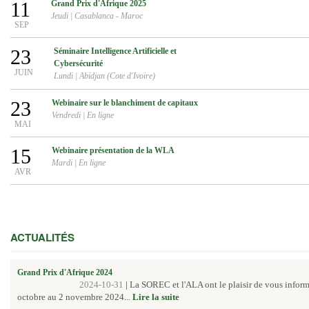
11
Grand Prix d'Afrique 2025
Jeudi
|
Casablanca - Maroc
SEP
23
Séminaire Intelligence Artificielle et
Cybersécurité
JUIN
Lundi
|
Abidjan (Cote d'Ivoire)
23
Webinaire sur le blanchiment de capitaux
Vendredi
|
En ligne
MAI
15
Webinaire présentation de la WLA
Mardi
|
En ligne
AVR
ACTUALITÉS
Grand Prix d'Afrique 2024
2024-10-31
|
La SOREC et l'ALA ont le plaisir de vous inform
octobre au 2 novembre 2024...
Lire la suite