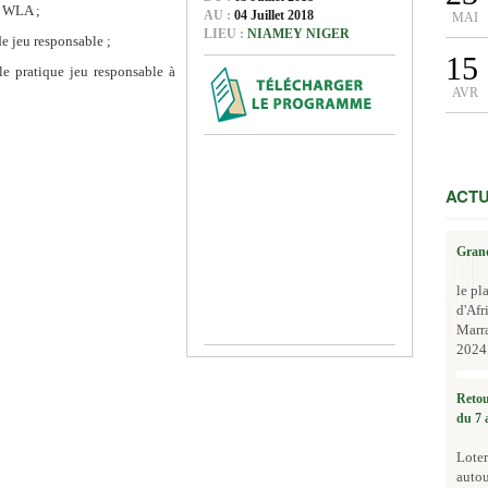
a WLA ;
AU :
04 Juillet 2018
MAI
LIEU :
NIAMEY NIGER
de jeu responsable ;
15
le pratique jeu responsable à
AVR
ACTU
Grand
le pl
d'Afr
Marr
2024.
Retou
du 7 
Loter
autou