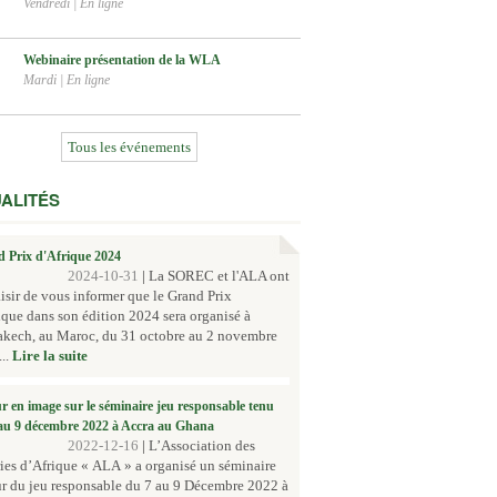
Vendredi
|
En ligne
Webinaire présentation de la WLA
Mardi
|
En ligne
Tous les événements
ALITÉS
 Prix d'Afrique 2024
2024-10-31
|
La SOREC et l'ALA ont
aisir de vous informer que le Grand Prix
ique dans son édition 2024 sera organisé à
akech, au Maroc, du 31 octobre au 2 novembre
..
Lire la suite
r en image sur le séminaire jeu responsable tenu
au 9 décembre 2022 à Accra au Ghana
2022-12-16
|
L’Association des
ies d’Afrique « ALA » a organisé un séminaire
r du jeu responsable du 7 au 9 Décembre 2022 à