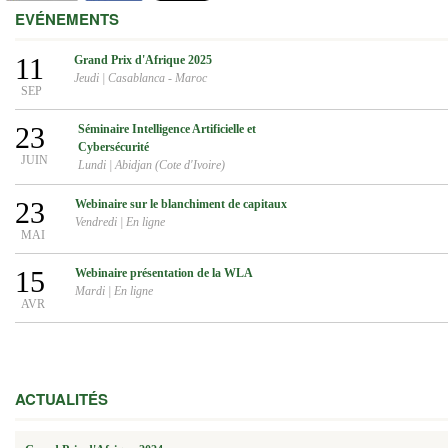
EVÉNEMENTS
11
Grand Prix d'Afrique 2025
Jeudi
|
Casablanca - Maroc
SEP
23
Séminaire Intelligence Artificielle et
Cybersécurité
JUIN
Lundi
|
Abidjan (Cote d'Ivoire)
23
Webinaire sur le blanchiment de capitaux
Vendredi
|
En ligne
MAI
15
Webinaire présentation de la WLA
Mardi
|
En ligne
AVR
ACTUALITÉS